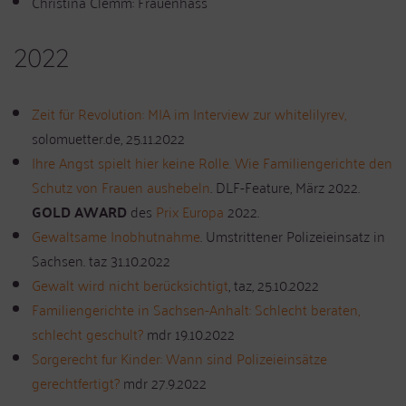
Christina Clemm: Frauenhass
2022
Zeit für Revolution: MIA im Interview zur whitelilyrev,
solomuetter.de, 25.11.2022
Ihre Angst spielt hier keine Rolle. Wie Familiengerichte den
Schutz von Frauen aushebeln
. DLF-Feature, März 2022.
GOLD AWARD
des
Prix Europa
2022.
Gewaltsame Inobhutnahme
. Umstrittener Polizeieinsatz in
Sachsen. taz 31.10.2022
Gewalt wird nicht berücksichtigt
, taz, 25.10.2022
Familiengerichte in Sachsen-Anhalt: Schlecht beraten,
schlecht geschult?
mdr 19.10.2022
Sorgerecht fur Kinder: Wann sind Polizeieinsätze
gerechtfertigt?
mdr 27.9.2022