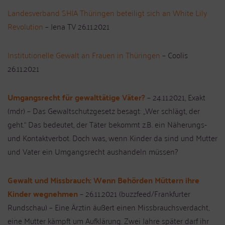
Landesverband SHIA Thüringen beteiligt sich an White Lily
Revolution
– Jena TV 26.11.2021
Institutionelle Gewalt an Frauen in Thüringen
– Coolis
26.11.2021
Umgangsrecht für gewalttätige Väter?
– 24.11.2021, Exakt
(mdr) – Das Gewaltschutzgesetz besagt: „Wer schlägt, der
geht.“ Das bedeutet, der Täter bekommt z.B. ein Näherungs-
und Kontaktverbot. Doch was, wenn Kinder da sind und Mutter
und Vater ein Umgangsrecht aushandeln müssen?
Gewalt und Missbrauch: Wenn Behörden Müttern ihre
Kinder wegnehmen
– 26.11.2021 (buzzfeed/Frankfurter
Rundschau) – Eine Ärztin äußert einen Missbrauchsverdacht,
eine Mutter kämpft um Aufklärung. Zwei Jahre später darf ihr