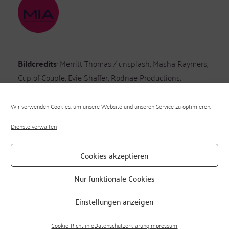
Bildcredits
: Merritt Thomas / unsplash, Masha Raymers,
Cup of Couple, Evie Shaffer, Rodnae Productions,
Yaroslav Shuraev / all on pexels
Wir verwenden Cookies, um unsere Website und unseren Service zu optimieren.
Presse
Datenschutzerklärung
Cookie-Richtlinie (EU)
Dienste verwalten
© 2020-2021 |
whitelilyrev
Cookies akzeptieren
proudly brought to you by
Die MIAs
Nur funktionale Cookies
Einstellungen anzeigen
Cookie-Richtlinie
Datenschutzerklärung
Impressum