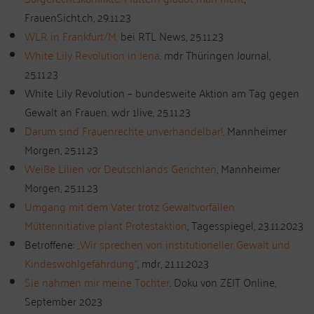
FrauenSicht.ch, 29.11.23
WLR in Frankfurt/M.
bei RTL News, 25.11.23
White Lily Revolution in Jena
. mdr Thüringen Journal,
25.11.23
White Lily Revolution – bundesweite Aktion am Tag gegen
Gewalt an Frauen. wdr 1live, 25.11.23
Darum sind Frauenrechte unverhandelbar!,
Mannheimer
Morgen, 25.11.23
Weiße Lilien vor Deutschlands Gerichten
, Mannheimer
Morgen, 25.11.23
Umgang mit dem Vater trotz Gewaltvorfällen:
Mütterinitiative plant Protestaktion
, Tagesspiegel, 23.11.2023
Betroffene:
„Wir sprechen von institutioneller Gewalt und
Kindeswohlgefährdung“
, mdr, 21.11.2023
Sie nahmen mir meine Tochter
. Doku von ZEIT Online,
September 2023