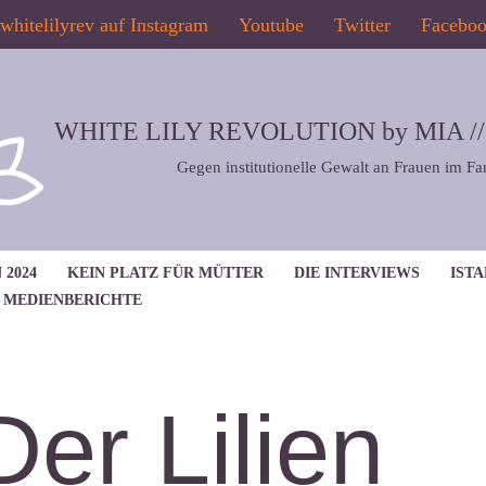
whitelilyrev auf Instagram
Youtube
Twitter
Facebo
WHITE LILY REVOLUTION by MIA // 2
Gegen institutionelle Gewalt an Frauen im Fa
 2024
KEIN PLATZ FÜR MÜTTER
DIE INTERVIEWS
IST
MEDIENBERICHTE
Der Lilien