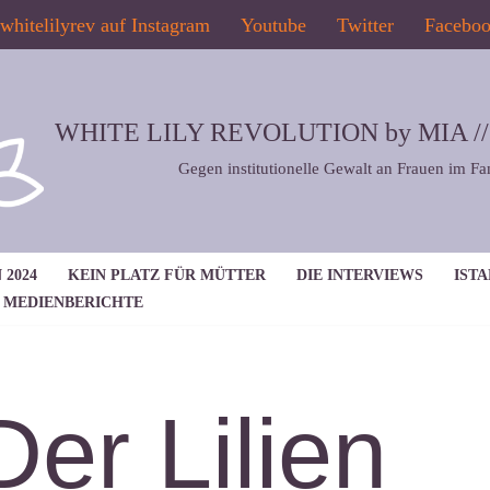
whitelilyrev auf Instagram
Youtube
Twitter
Facebo
WHITE LILY REVOLUTION by MIA // 2
Gegen institutionelle Gewalt an Frauen im Fa
 2024
KEIN PLATZ FÜR MÜTTER
DIE INTERVIEWS
IST
MEDIENBERICHTE
Der Lilien