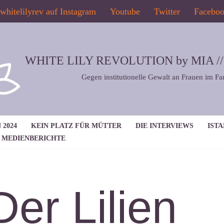
whitelilyrev auf Instagram
Youtube
Twitter
Facebo
WHITE LILY REVOLUTION by MIA // 2
Gegen institutionelle Gewalt an Frauen im Fa
 2024
KEIN PLATZ FÜR MÜTTER
DIE INTERVIEWS
IST
MEDIENBERICHTE
Der Lilien