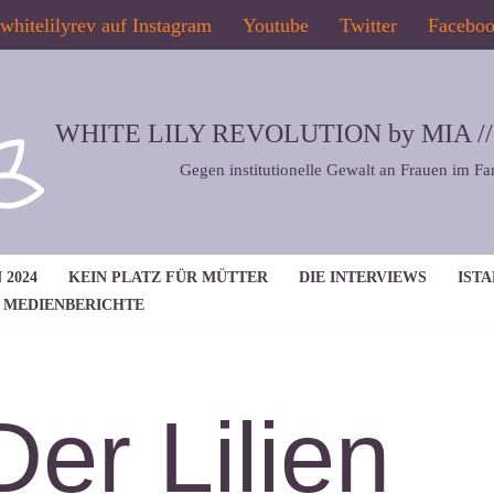
whitelilyrev auf Instagram
Youtube
Twitter
Facebo
WHITE LILY REVOLUTION by MIA // 2
Gegen institutionelle Gewalt an Frauen im Fa
 2024
KEIN PLATZ FÜR MÜTTER
DIE INTERVIEWS
IST
MEDIENBERICHTE
Der Lilien