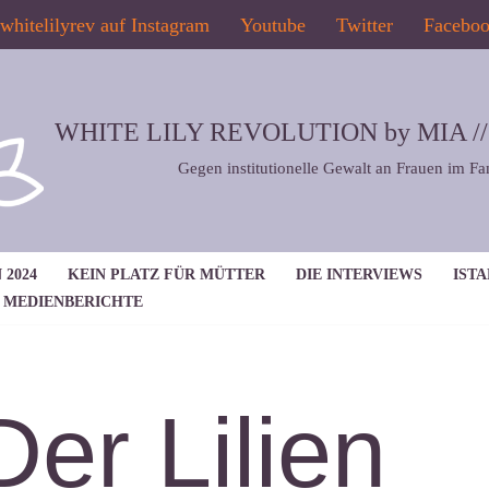
whitelilyrev auf Instagram
Youtube
Twitter
Facebo
WHITE LILY REVOLUTION by MIA // 2
Gegen institutionelle Gewalt an Frauen im Fa
 2024
KEIN PLATZ FÜR MÜTTER
DIE INTERVIEWS
IST
MEDIENBERICHTE
Der Lilien