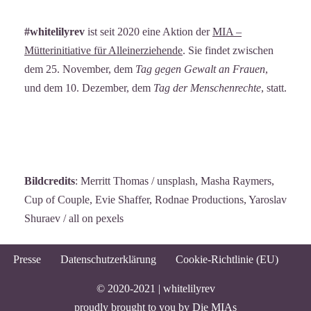
#whitelilyrev
ist seit 2020 eine Aktion der
MIA –
Mütterinitiative für Alleinerziehende
. Sie findet zwischen
dem 25. November, dem
Tag gegen Gewalt an Frauen
,
und dem 10. Dezember, dem
Tag der Menschenrechte
, statt.
Bildcredits
: Merritt Thomas / unsplash, Masha Raymers,
Cup of Couple, Evie Shaffer, Rodnae Productions, Yaroslav
Shuraev / all on pexels
Presse
Datenschutzerklärung
Cookie-Richtlinie (EU)
© 2020-2021 |
whitelilyrev
proudly brought to you by
Die MIAs