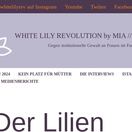
whitelilyrev auf Instagram
Youtube
Twitter
Facebo
WHITE LILY REVOLUTION by MIA // 2
Gegen institutionelle Gewalt an Frauen im Fa
 2024
KEIN PLATZ FÜR MÜTTER
DIE INTERVIEWS
IST
MEDIENBERICHTE
Der Lilien