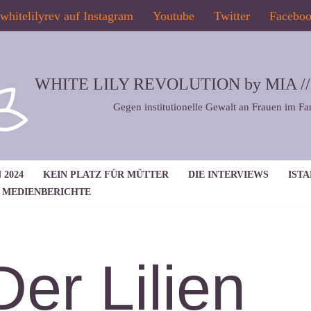
whitelilyrev auf Instagram
Youtube
Twitter
Facebo
WHITE LILY REVOLUTION by MIA // 2
Gegen institutionelle Gewalt an Frauen im Fa
 2024
KEIN PLATZ FÜR MÜTTER
DIE INTERVIEWS
IST
MEDIENBERICHTE
Der Lilien