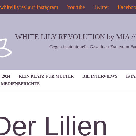
whitelilyrev auf Instagram
Youtube
Twitter
Facebo
WHITE LILY REVOLUTION by MIA // 2
Gegen institutionelle Gewalt an Frauen im Fa
 2024
KEIN PLATZ FÜR MÜTTER
DIE INTERVIEWS
IST
MEDIENBERICHTE
Der Lilien